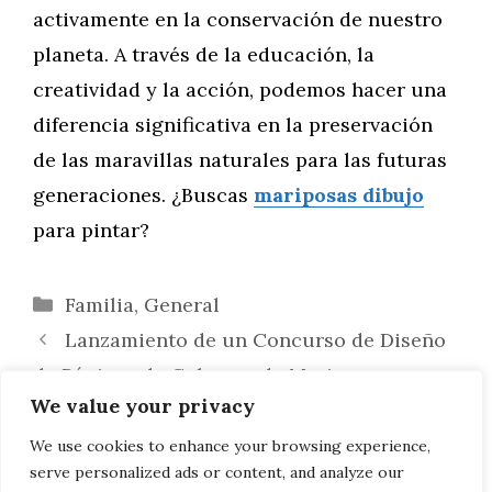
activamente en la conservación de nuestro
planeta. A través de la educación, la
creatividad y la acción, podemos hacer una
diferencia significativa en la preservación
de las maravillas naturales para las futuras
generaciones. ¿Buscas
mariposas dibujo
para pintar?
Categorías
Familia
,
General
Lanzamiento de un Concurso de Diseño
de Páginas de Colorear de Mariposas
We value your privacy
De Cuentos Populares a Lienzos: La
Influencia de las Historias Tradicionales en
We use cookies to enhance your browsing experience,
serve personalized ads or content, and analyze our
los Dibujos de Ratones