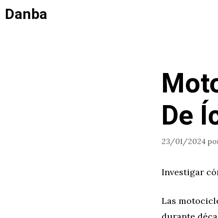
Saltar
Danba
al
contenido
Moto
De Í
23/01/2024
po
Investigar c
Las motocicl
durante décad