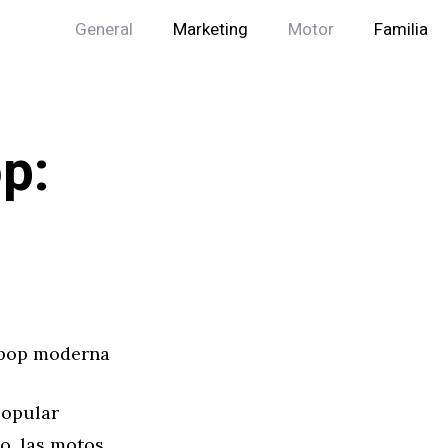
General
Marketing
Motor
Familia
p:
a pop moderna
popular
o, las motos