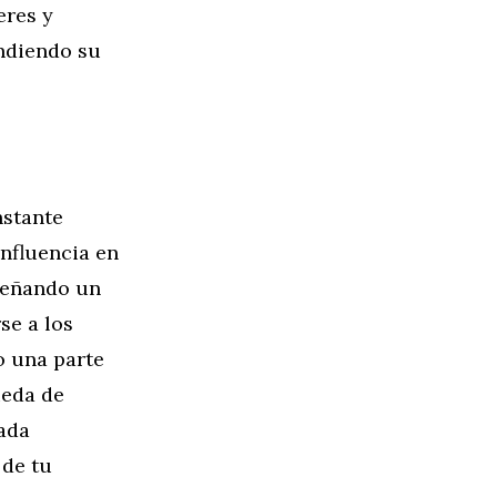
eres y
andiendo su
nstante
influencia en
peñando un
se a los
o una parte
ueda de
ada
 de tu