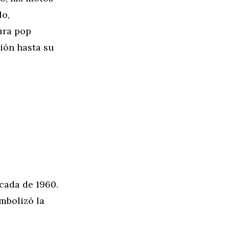
lo,
ura pop
ión hasta su
écada de 1960.
mbolizó la