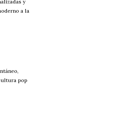
alizadas y
moderno a la
antáneo,
cultura pop