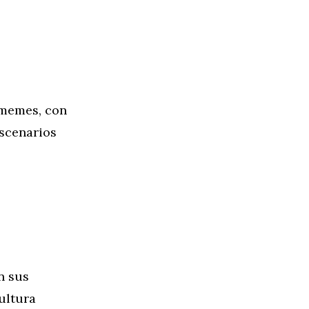
 memes, con
scenarios
n sus
cultura